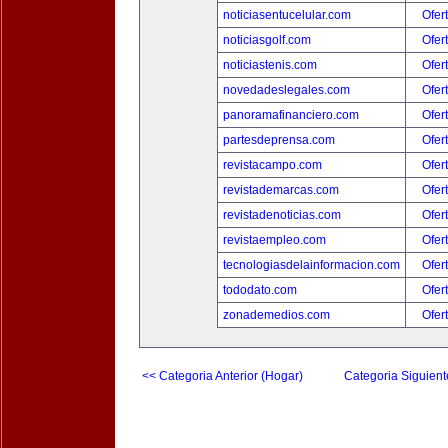
noticiasentucelular.com
Ofer
noticiasgolf.com
Ofer
noticiastenis.com
Ofer
novedadeslegales.com
Ofer
panoramafinanciero.com
Ofer
partesdeprensa.com
Ofer
revistacampo.com
Ofer
revistademarcas.com
Ofer
revistadenoticias.com
Ofer
revistaempleo.com
Ofer
tecnologiasdelainformacion.com
Ofer
tododato.com
Ofer
zonademedios.com
Ofer
<< Categoria Anterior (Hogar)
Categoria Siguient