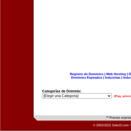
Registro de Dominios
|
Web Hosting
|
D
Dominios Expirados
|
Industrias
|
Indu
Categorías de Dominio:
[Pág. princi
** Precios expre
© 2002/2022 Solo10.com