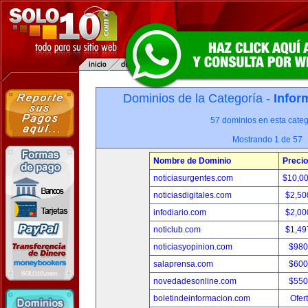
Dominios de la Categoría -
Infor
57 dominios en esta categ
Mostrando 1 de 57
Nombre de Dominio
Precio
noticiasurgentes.com
$10,0
noticiasdigitales.com
$2,50
infodiario.com
$2,00
noticlub.com
$1,49
noticiasyopinion.com
$980
salaprensa.com
$600
novedadesonline.com
$550
boletindeinformacion.com
Ofer