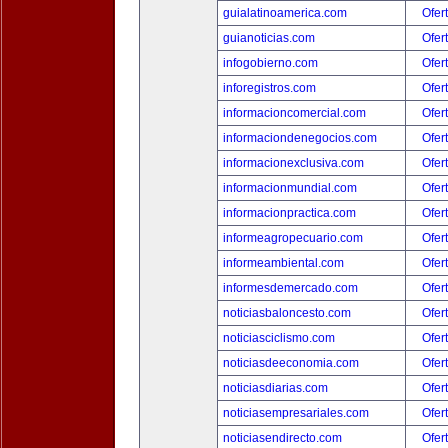
guialatinoamerica.com
Ofer
guianoticias.com
Ofer
infogobierno.com
Ofer
inforegistros.com
Ofer
informacioncomercial.com
Ofer
informaciondenegocios.com
Ofer
informacionexclusiva.com
Ofer
informacionmundial.com
Ofer
informacionpractica.com
Ofer
informeagropecuario.com
Ofer
informeambiental.com
Ofer
informesdemercado.com
Ofer
noticiasbaloncesto.com
Ofer
noticiasciclismo.com
Ofer
noticiasdeeconomia.com
Ofer
noticiasdiarias.com
Ofer
noticiasempresariales.com
Ofer
noticiasendirecto.com
Ofer