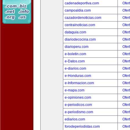
cadenadeportiva.com
Ofer
campoaldia.com
Ofer
cazadordenoticias.com
Ofer
centralnoticias.com
Ofer
dataguia.com
Ofer
diariodecocina.com
Ofer
diarioperu.com
Ofer
e-boletin.com
Ofer
e-Datos.com
Ofer
e-diarios.com
Ofer
e-Honduras.com
Ofer
e-Informacion.com
Ofer
e-mapa.com
Ofer
e-opiniones.com
Ofer
e-periodicos.com
Ofer
e-periodismo.com
Ofer
ediarios.com
Ofer
forodeperiodistas.com
Ofer