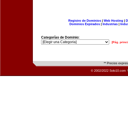
Registro de Dominios
|
Web Hosting
|
D
Dominios Expirados
|
Industrias
|
Indu
Categorías de Dominio:
[Pág. princi
** Precios expre
© 2002/2022 Solo10.com