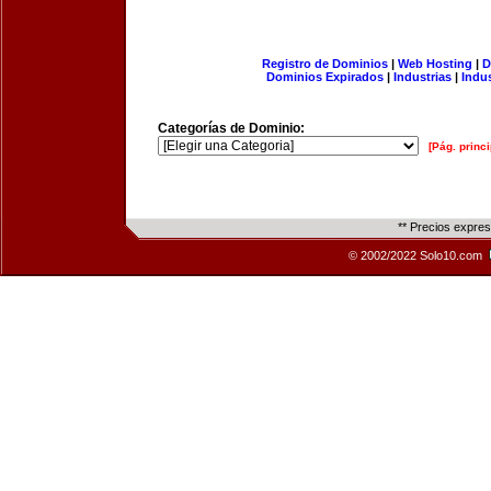
Registro de Dominios
|
Web Hosting
|
D
Dominios Expirados
|
Industrias
|
Indu
Categorías de Dominio:
[Pág. princi
** Precios expre
© 2002/2022 Solo10.com