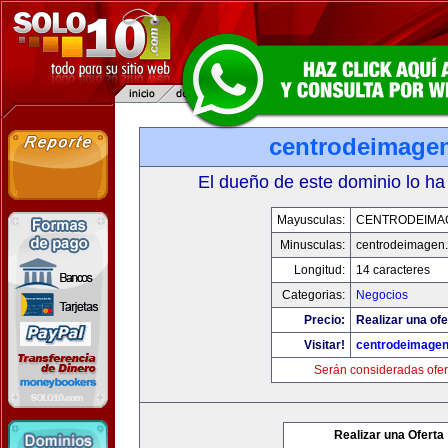
centrodeimage
El dueño de este dominio lo ha
Mayusculas:
CENTRODEIMA
Minusculas:
centrodeimagen
Longitud:
14 caracteres
Categorias:
Negocios
Precio:
Realizar una ofe
Visitar!
centrodeimage
Serán consideradas ofer
Realizar una Oferta