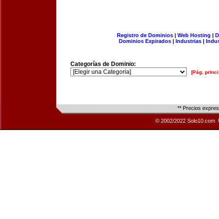
Registro de Dominios
|
Web Hosting
|
D
Dominios Expirados
|
Industrias
|
Indu
Categorías de Dominio:
[Pág. princi
** Precios expre
© 2002/2022 Solo10.com