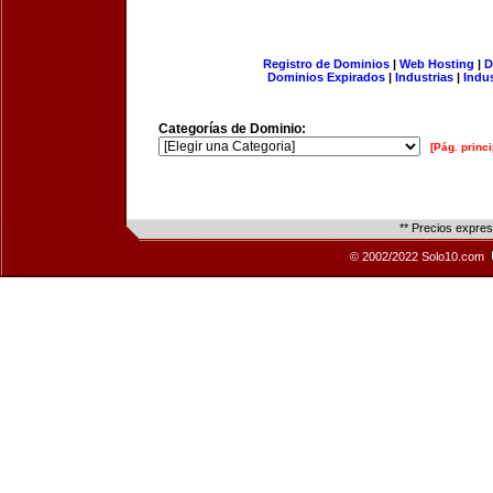
Registro de Dominios
|
Web Hosting
|
D
Dominios Expirados
|
Industrias
|
Indu
Categorías de Dominio:
[Pág. princi
** Precios expre
© 2002/2022 Solo10.com