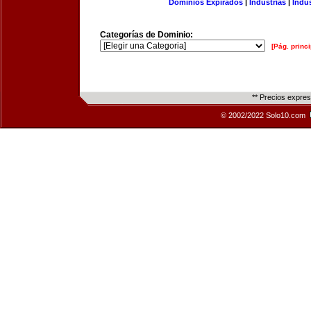
Dominios Expirados
|
Industrias
|
Indu
Categorías de Dominio:
[Pág. princi
** Precios expre
© 2002/2022 Solo10.com